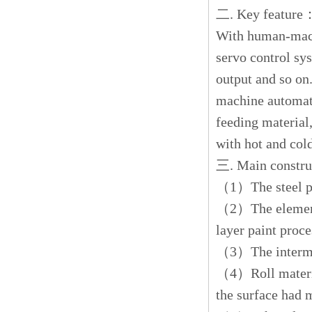
二. Key feature
With human-machi
servo control sy
output and so on
machine automati
feeding material,
with hot and cold
三. Main constr
（1）The steel pl
（2）The element 
layer paint proce
（3）The interme
（4）Roll materia
the surface had