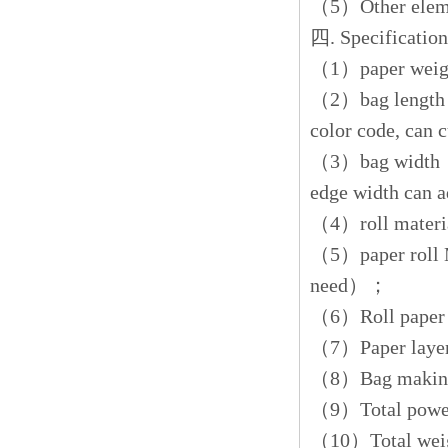
（5）Other eleme
四. Specificati
（1）paper wei
（2）bag length：u
color code, can 
（3）bag width：
edge width can
（4）roll mate
（5）paper roll M
need）；
（6）Roll paper 
（7）Paper lay
（8）Bag makin
（9）Total po
（10）Total we